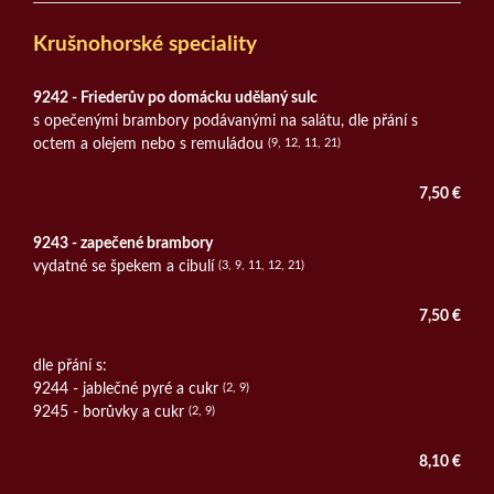
Krušnohorské speciality
9242 - Friederův po domácku udělaný sulc
s opečenými brambory podávanými na salátu, dle přání s
octem a olejem nebo s remuládou
(9, 12, 11, 21)
7,50 €
9243 - zapečené brambory
vydatné se špekem a cibulí
(3, 9, 11, 12, 21)
7,50 €
dle přání s:
9244 - jablečné pyré a cukr
(2, 9)
9245 - borůvky a cukr
(2, 9)
8,10 €