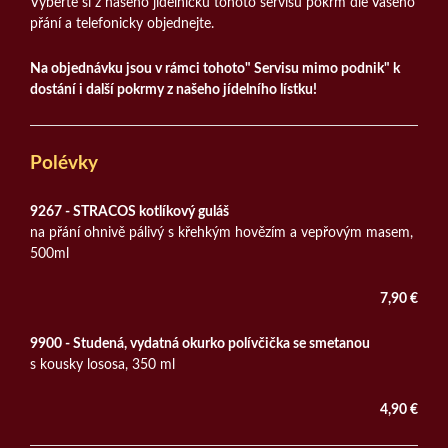
Vyberte si z našeho jídelníčku tohoto servisu pokrm dle Vašeho
přání a telefonicky objednejte.
Na objednávku jsou v rámci tohoto" Servisu mimo podnik" k
dostání i další pokrmy z našeho jídelního lístku!
Polévky
9267 - STRACOS kotlíkový guláš
na přání ohnivě pálivý s křehkým hovězím a vepřovým masem,
500ml
7,90 €
9900 - Studená, vydatná okurko polívčička se smetanou
s kousky lososa, 350 ml
4,90 €