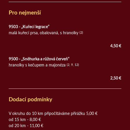
Pro nejmenší
9503 - „Kuřecí legrace“
malá kuřecí prsa, obalovaná, s hranolky
(2)
4,50 €
9500 - „Sněhurka a růžová červeň“
hranolky s kečupem a majonéza
(2, 9, 12)
2,50 €
Dodací podmínky
V okruhu do 10 km připočítáváme přirážku 5,00 €
od 15 km - 8,00 €
od 20 km - 11,00 €