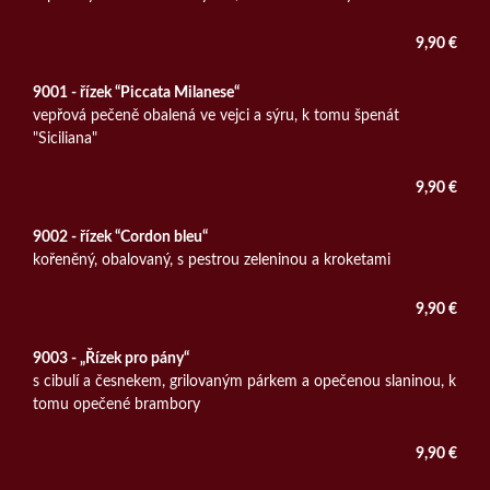
9,90 €
9001 - řízek “Piccata Milanese“
vepřová pečeně obalená ve vejci a sýru, k tomu špenát
"Siciliana"
9,90 €
9002 - řízek “Cordon bleu“
kořeněný, obalovaný, s pestrou zeleninou a kroketami
9,90 €
9003 - „Řízek pro pány“
s cibulí a česnekem, grilovaným párkem a opečenou slaninou, k
tomu opečené brambory
9,90 €