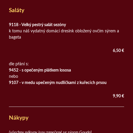
Saláty
9118 - Velký pestrý salát sezóny
k tomu náš vydatný domácí dresink obložený ovčím sýrem a
bageta
6,50 €
dle přání s:
9452 - s opečeným plátkem lososa
nebo
9107 - v medu upečeným nudličkami z kuřecích prsou
9,90 €
Nákypy
(všechny nákypy jsou zapečené se sýrem Gouda)